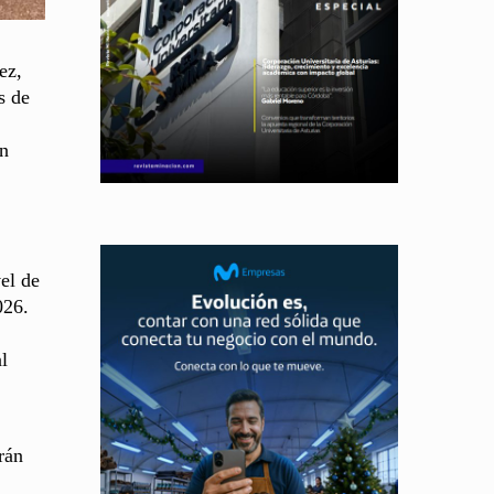
ez,
s de
en
vel de
026.
l
rán