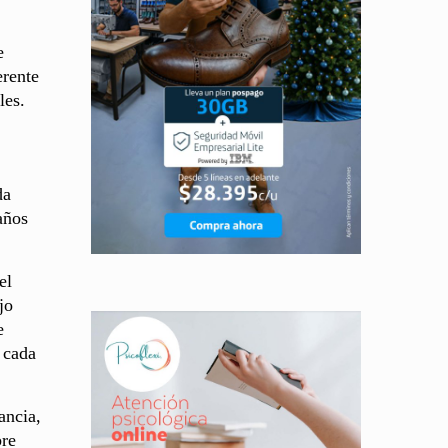
e
erente
les.
da
años
el
jo
e
 cada
ancia,
bre