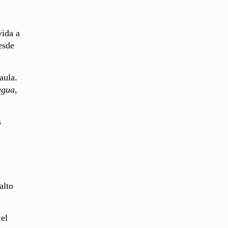
vida a
esde
aula.
agua,
s
alto
 el