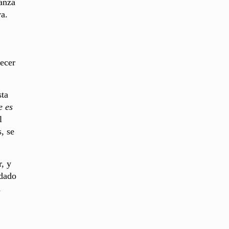
canza
va.
lecer
sta
e es
l
, se
, y
 dado
a