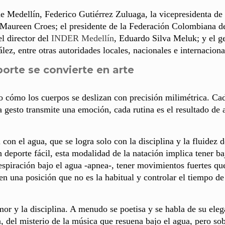
de Medellín, Federico Gutiérrez Zuluaga, la vicepresidenta de
Maureen Croes; el presidente de la Federación Colombiana d
l director del
INDER Medellín
, Eduardo Silva Meluk; y el g
ez, entre otras autoridades locales, nacionales e internaciona
porte se convierte en arte
io cómo los cuerpos se deslizan con precisión milimétrica. Ca
 gesto transmite una emoción, cada rutina es el resultado de 
on el agua, que se logra solo con la disciplina y la fluidez d
 deporte fácil, esta modalidad de la natación implica tener ba
respiración bajo el agua -apnea-, tener movimientos fuertes qu
 en una posición que no es la habitual y controlar el tiempo de
or y la disciplina. A menudo se poetisa y se habla de su eleg
a, del misterio de la música que resuena bajo el agua, pero so