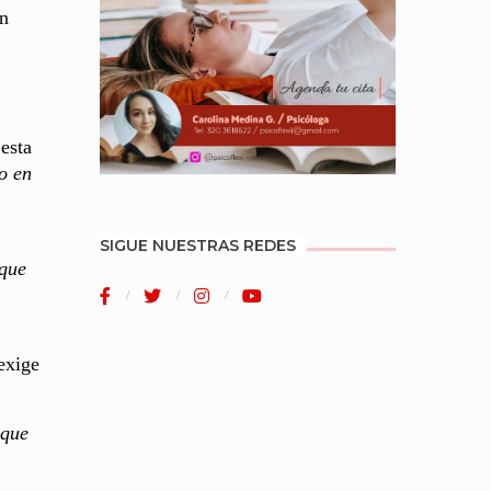
an
esta
o en
SIGUE NUESTRAS REDES
 que
 exige
 que