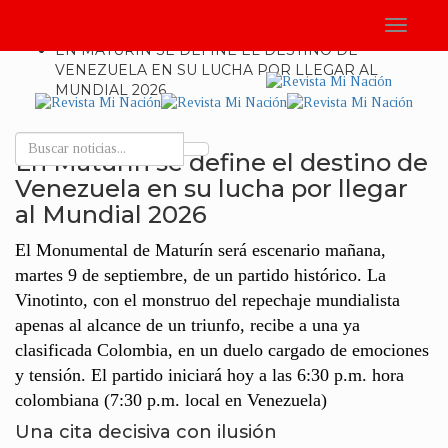
HOME
Toggle
ACTUALIDAD
navigati
EN MATURÍN SE DEFINE EL DESTINO DE
VENEZUELA EN SU LUCHA POR LLEGAR AL
MUNDIAL 2026
En Maturín se define el destino de
Search
Venezuela en su lucha por llegar
al Mundial 2026
El Monumental de Maturín será escenario mañana,
martes 9 de septiembre, de un partido histórico. La
Vinotinto, con el monstruo del repechaje mundialista
apenas al alcance de un triunfo, recibe a una ya
clasificada Colombia, en un duelo cargado de emociones
y tensión. El partido iniciará hoy a las 6:30 p.m. hora
colombiana (7:30 p.m. local en Venezuela)
Una cita decisiva con ilusión