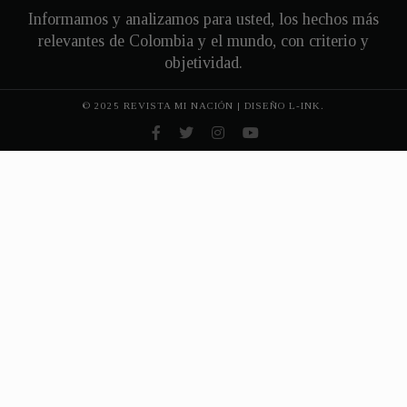
Informamos y analizamos para usted, los hechos más
relevantes de Colombia y el mundo, con criterio y
objetividad.
© 2025 REVISTA MI NACIÓN | DISEÑO
L-INK.