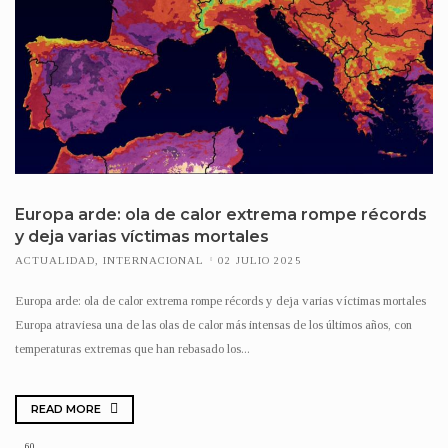
Europa arde: ola de calor extrema rompe récords
y deja varias víctimas mortales
ACTUALIDAD
,
INTERNACIONAL
02 JULIO 2025
Europa arde: ola de calor extrema rompe récords y deja varias víctimas mortales
Europa atraviesa una de las olas de calor más intensas de los últimos años, con
temperaturas extremas que han rebasado los...
READ MORE
60