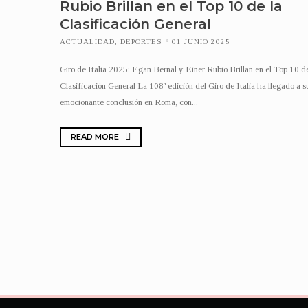
Rubio Brillan en el Top 10 de la
Clasificación General
ACTUALIDAD
,
DEPORTES
01 JUNIO 2025
Giro de Italia 2025: Egan Bernal y Einer Rubio Brillan en el Top 10 de
Clasificación General La 108ª edición del Giro de Italia ha llegado a s
emocionante conclusión en Roma, con...
READ MORE