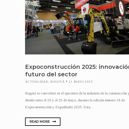
Expoconstrucción 2025: innovació
futuro del sector
ACTUALIDAD
,
BOGOTÁ
21 MAYO 2025
Bogotá se convertirá en el epicentro de la industria de la construcción 
diseño entre el 20 y el 25 de mayo, durante la edición número 18 de
Expoconstrucción y Expodiseño 2025. Esta...
READ MORE