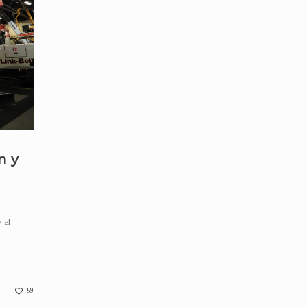
n y
y el
59