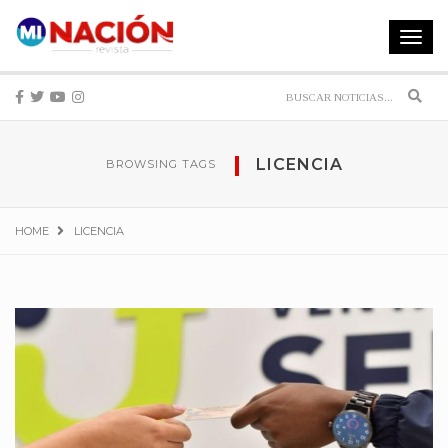
Toggle
navigat
Sear
LICENCIA
BROWSING TAGS
HOME
LICENCIA