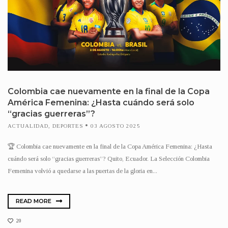
Colombia cae nuevamente en la final de la Copa
América Femenina: ¿Hasta cuándo será solo
“gracias guerreras”?
ACTUALIDAD
,
DEPORTES
03 AGOSTO 2025
🏆 Colombia cae nuevamente en la final de la Copa América Femenina: ¿Hasta
cuándo será solo “gracias guerreras”? Quito, Ecuador. La Selección Colombia
Femenina volvió a quedarse a las puertas de la gloria en...
READ MORE
20