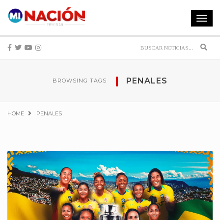
Toggle
navigat
Sear
PENALES
BROWSING TAGS
HOME
PENALES