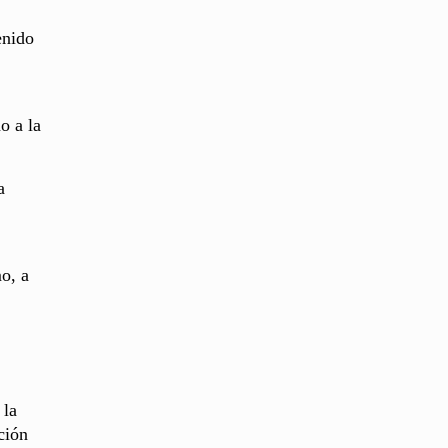
enido
o a la
a
o, a
 la
ición