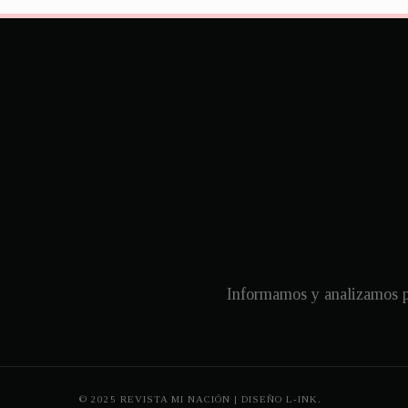
Informamos y analizamos pa
© 2025 REVISTA MI NACIÓN | DISEÑO
L-INK.