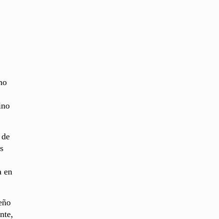
no
ino
 de
s
a en
ueño
nte,