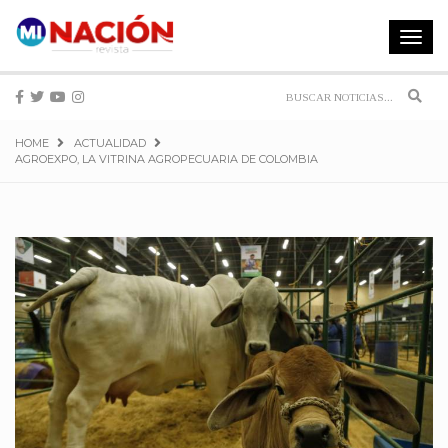
Toggle
navigat
Sear
HOME
ACTUALIDAD
AGROEXPO, LA VITRINA AGROPECUARIA DE COLOMBIA