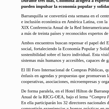
Durante tres días, Colombia acogerá a experto
pueden impulsar la economía popular y solidar
Barranquilla se convertirá esta semana en el centr
e inclusión económica en América Latina, con la 
XIX Conferencia Anual de la Red Interamerican
a más de treinta países y reconocidos expertos d
Ambos encuentros buscan repensar el papel del E
social, fortaleciendo la Economía Popular y Solid
sostenibilidad sobre el lucro individual. Esta vis
sistemas más humanos y accesibles, capaces de gara
El III Foro Internacional de Compras Públicas, q
énfasis en agendas y propuestas que promuevan la
cooperativas, asociaciones, microempresas y organ
De forma paralela, en el Hotel Hilton de Barranq
Anual de la RICG-OEA, bajo el lema
“Compra Pú
En ella participarán los 32 directores nacionales
compartirán experiencias y buenas prácticas en mat