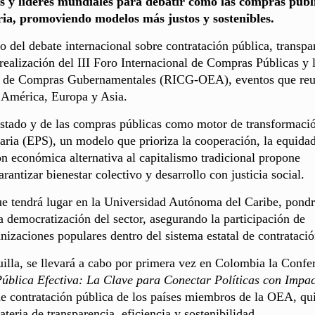
s y líderes mundiales para debatir cómo las compras públ
ia, promoviendo modelos más justos y sostenibles.
o del debate internacional sobre contratación pública, transpa
realización del III Foro Internacional de Compras Públicas y 
a de Compras Gubernamentales (RICG-OEA), eventos que reu
e América, Europa y Asia.
stado y de las compras públicas como motor de transformaci
aria (EPS), un modelo que prioriza la cooperación, la equidad
ión económica alternativa al capitalismo tradicional propone
ntizar bienestar colectivo y desarrollo con justicia social.
ue tendrá lugar en la Universidad Autónoma del Caribe, pond
 democratización del sector, asegurando la participación de
izaciones populares dentro del sistema estatal de contratació
uilla, se llevará a cabo por primera vez en Colombia la Confe
blica Efectiva: La Clave para Conectar Políticas con Impa
 de contratación pública de los países miembros de la OEA, qu
eria de transparencia, eficiencia y sostenibilidad.