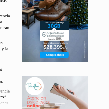
icas
rencia
la
nirán
ón
 y la
rá
n.
rencia
cto”
.
ienes