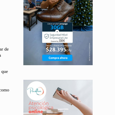
ar de
n
s que
 como