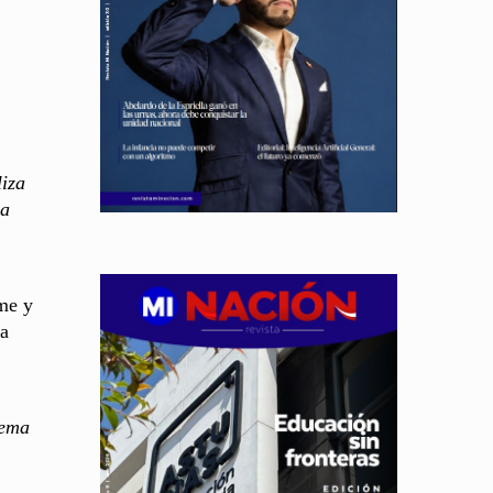
liza
la
ume y
la
lema