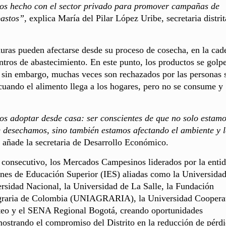
mos hecho con el sector privado para promover campañas de
bastos”,
explica María del Pilar López Uribe, secretaria distrit
rduras pueden afectarse desde su proceso de cosecha, en la cad
centros de abastecimiento. En este punto, los productos se golp
; sin embargo, muchas veces son rechazados por las personas 
cuando el alimento llega a los hogares, pero no se consume y
s adoptar desde casa: ser conscientes de que no solo estam
e desechamos, sino también estamos afectando el ambiente y 
,
añade la secretaria de Desarrollo Económico.
o consecutivo, los Mercados Campesinos liderados por la enti
uciones de Educación Superior (IES) aliadas como la Universida
rsidad Nacional, la Universidad de La Salle, la Fundación
 Agraria de Colombia (UNIAGRARIA), la Universidad Coopera
teo y el SENA Regional Bogotá, creando oportunidades
ostrando el compromiso del Distrito en la reducción de pérd