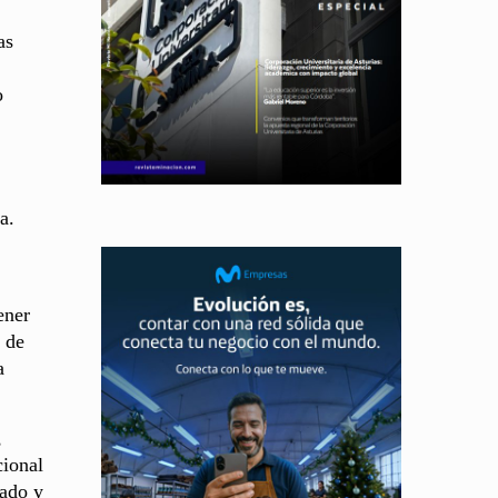
as
o
a.
ener
o de
a
,
cional
mado y