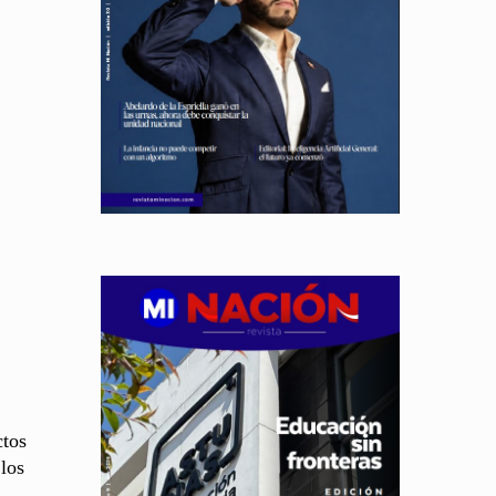
ctos
 los