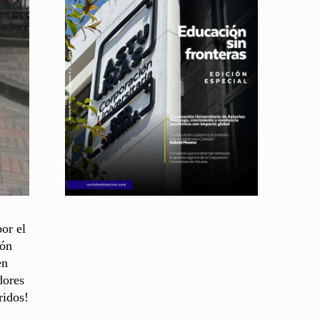
or el
ión
en
dores
ridos!