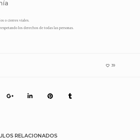
nía
os o cierres viales.
 respetando los derechos de todas las personas.
39
ULOS RELACIONADOS