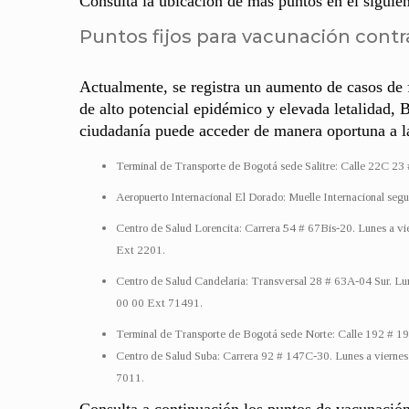
Consulta la ubicación de más puntos en el siguie
Puntos fijos para vacunación contra
Actualmente, se registra un aumento de casos de 
de alto potencial epidémico y elevada letalidad,
ciudadanía puede acceder de manera oportuna a l
Terminal de Transporte de Bogotá sede Salitre: Calle 22C 23
Aeropuerto Internacional El Dorado: Muelle Internacional segun
Centro de Salud Lorencita: Carrera 54 # 67Bis-20. Lunes a vie
Ext 2201.
Centro de Salud Candelaria: Transversal 28 # 63A-04 Sur. Lune
00 00 Ext 71491. ​
Terminal de Transporte de Bogotá sede Norte: Calle 192 # 19-4
Centro de Salud Suba: Carrera 92 # 147C-30. Lunes a viernes d
7011.