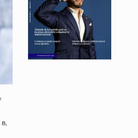
e
s B,