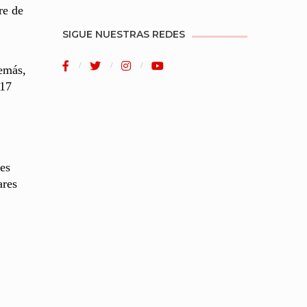
re de
SIGUE NUESTRAS REDES
demás,
 17
les
ares