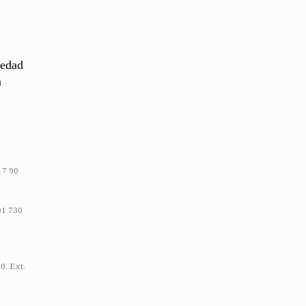
medad
a
 17 90
601 730
00. Ext.