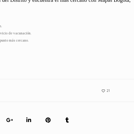
n del Distrito y encuentra el más cercano con Mapas Bogotá,
n.
rvicio de vacunación.
punto más cercano.
21