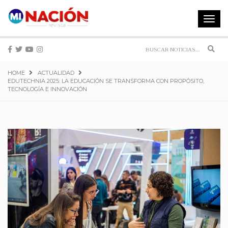
Toggle
navigat
Sear
HOME
ACTUALIDAD
EDUTECHNIA 2025: LA EDUCACIÓN SE TRANSFORMA CON PROPÓSITO,
TECNOLOGÍA E INNOVACIÓN