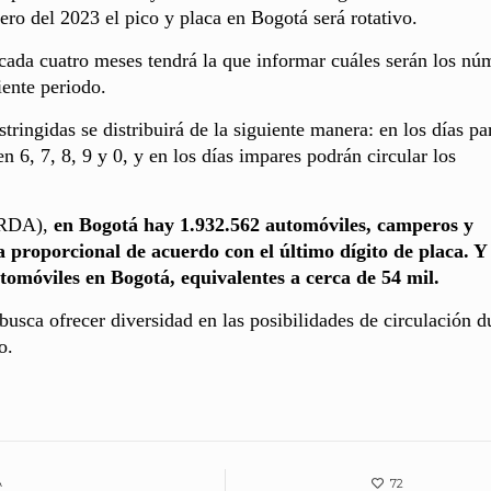
ero del 2023 el pico y placa en Bogotá será rotativo.
 cada cuatro meses tendrá la que informar cuáles serán los nú
iente periodo.
tringidas se distribuirá de la siguiente manera: en los días pa
n 6, 7, 8, 9 y 0, y en los días impares podrán circular los
 (RDA),
en Bogotá hay 1.932.562 automóviles, camperos y
 proporcional de acuerdo con el último dígito de placa. Y
utomóviles en Bogotá,
equivalentes a cerca de 54 mil.
usca ofrecer diversidad en las posibilidades de circulación d
o.
A
72