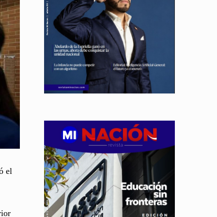
ó el
rior