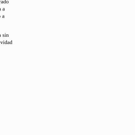
rado
a a
 a
 sin
ividad