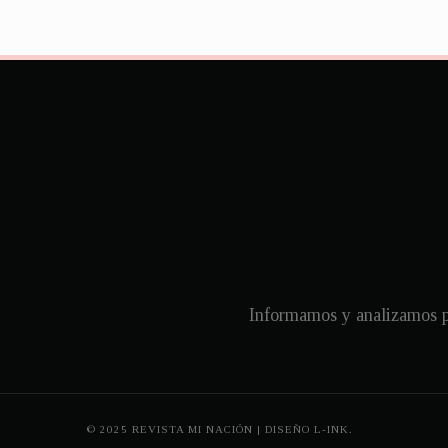
Informamos y analizamos pa
© 2025 REVISTA MI NACIÓN | DISEÑO
L-INK.