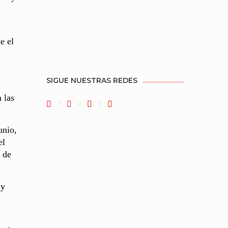
e el
l
SIGUE NUESTRAS REDES
 las
unio,
el
 de
 y