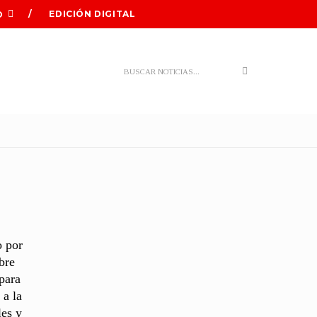
EDICIÓN DIGITAL
O
Search
o por
bre
para
 a la
les y