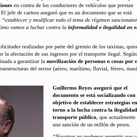
iones
en contra de los conductores de vehículos que prestan
. El jefe de cartera aseguró que es un documento que se está
e
“establecer y modificar todo el tema de régimen sancionato
 cómo vamos a luchar contra la
informalidad e ilegalidad en e
icitudes realizadas por parte del gremio de los taxistas, quie
la afectación de sus ingresos por el transporte ilegal. Según
inada a garantizar la
movilización de personas o cosas por 
raestructuras del sector (aéreo, marítimo, fluvial, férreo, mas
Guillermo Reyes aseguró que el
documento se está socializando con 
objetivo de establecer estrategias e
torno a la lucha contra la ilegalidad
transporte público
, que actualmente 
una sanción de un millón de pesos.
“Nosotros no podemos permitir que c