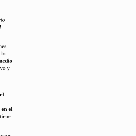
rio
l
nes
 lo
medio
ivo y
el
n
 en el
tiene
arros