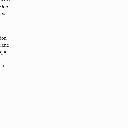
sten
 no
ción
tiene
 que
l
na