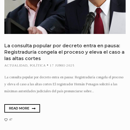
La consulta popular por decreto entra en pausa:
Registraduría congela el proceso y eleva el caso a
las altas cortes
ACTUALIDAD
,
POLÍTICA
17 JUNIO 2025
La consulta popular por decreto entra en pausa: Registraduría congela el proceso
y eleva el caso a las altas cortes El registrador Hernán Penagos solicitó a las
máximas autoridades judiciales del país pronunciarse sobre...
READ MORE
47