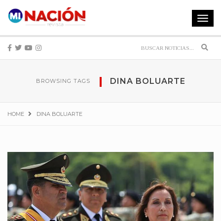
Toggle
navigat
Sear
DINA BOLUARTE
BROWSING TAGS
HOME
DINA BOLUARTE