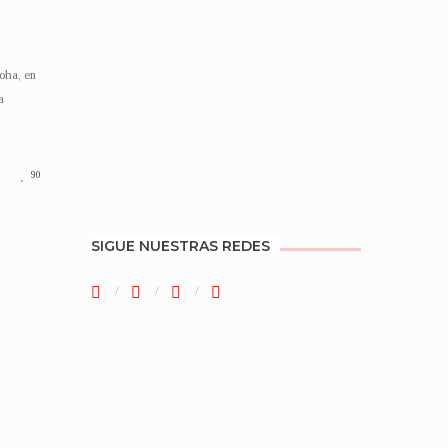
oha, en
a
90
SIGUE NUESTRAS REDES