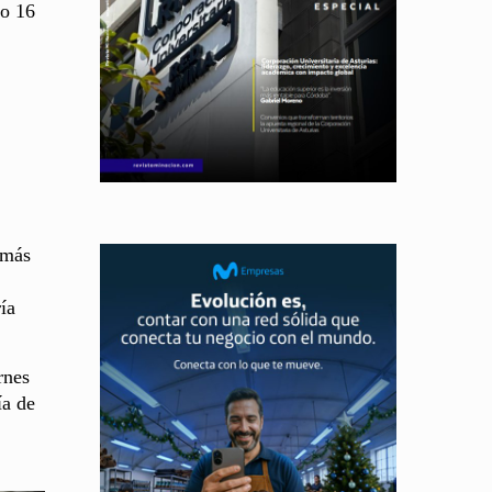
do 16
 más
ía
rnes
ía de