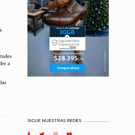
s
itudes
der a
das
SIGUE NUESTRAS REDES