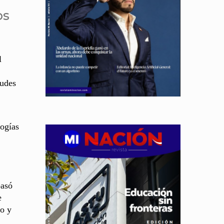
os
l
tudes
logías
pasó
e
mo y