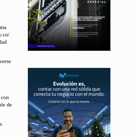
rma
v.co/
dad
verse
 con
ble de
s