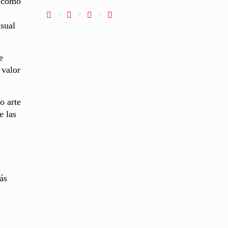
s como
isual
e
 valor
o arte
e las
ás