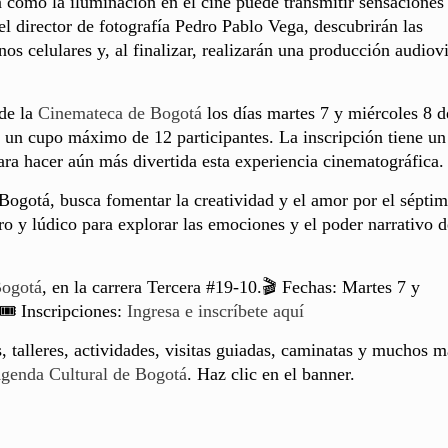
án cómo la iluminación en el cine puede transmitir sensacione
el director de fotografía Pedro Pablo Vega, descubrirán las
os celulares y, al finalizar, realizarán una producción audiov
 de la
Cinemateca de Bogotá
los días martes 7 y miércoles 8 d
n un cupo máximo de 12 participantes. La inscripción tiene un
ara hacer aún más divertida esta experiencia cinematográfica.
Bogotá, busca fomentar la creatividad y el amor por el séptim
o y lúdico para explorar las emociones y el poder narrativo d
Bogotá
, en la carrera Tercera #19-10.🎬 Fechas: Martes 7 y
️ Inscripciones:
Ingresa e inscríbete aquí
, talleres, actividades, visitas guiadas, caminatas y muchos m
genda Cultural de Bogotá
. Haz clic en el banner.