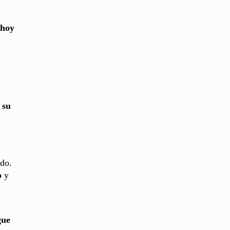
hoy
 su
edo.
o
y
gue