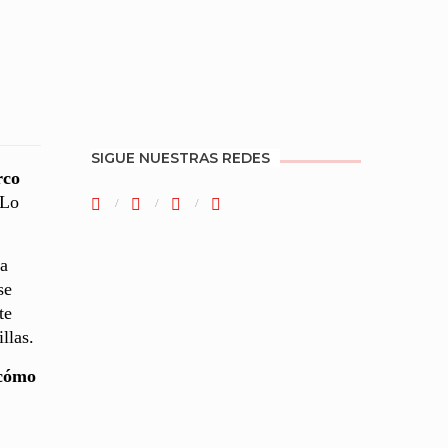
SIGUE NUESTRAS REDES
rco
 Lo
la
se
te
llas.
cómo