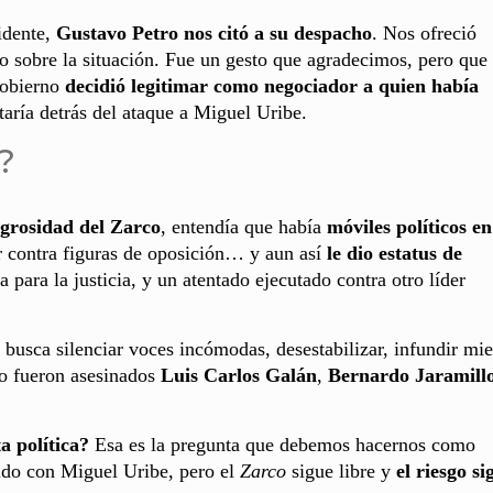
idente,
Gustavo Petro nos citó a su despacho
. Nos ofreció
o sobre la situación. Fue un gesto que agradecimos, pero que
Gobierno
decidió legitimar como negociador a quien había
taría detrás del ataque a Miguel Uribe.
a?
igrosidad del Zarco
, entendía que había
móviles políticos en
ar contra figuras de oposición… y aun así
le dio estatus de
 para la justicia, y un atentado ejecutado contra otro líder
: busca silenciar voces incómodas, desestabilizar, infundir mi
o fueron asesinados
Luis Carlos Galán
,
Bernardo Jaramill
 política?
Esa es la pregunta que debemos hacernos como
ido con Miguel Uribe, pero el
Zarco
sigue libre y
el riesgo si