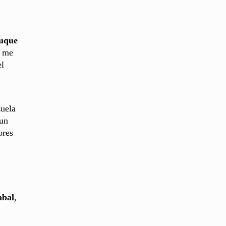
uque
y me
el
zuela
 un
ores
abal
,