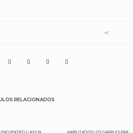
41
ULOS RELACIONADOS
ENCUENTRO | LAS 5 N ...
HABILITADOS LOS CARRILES PAR ...