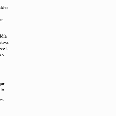
ibles
un
ldía
ntiva.
ece la
s y
que
ló.
es