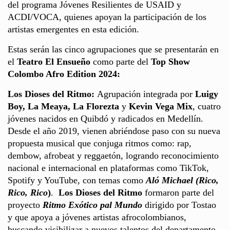
del programa Jóvenes Resilientes de USAID y
ACDI/VOCA, quienes apoyan la participación de los
artistas emergentes en esta edición.
Estas serán las cinco agrupaciones que se presentarán en
el
Teatro El Ensueño
como parte del
Top Show
Colombo Afro Edition 2024:
Los Dioses del Ritmo:
Agrupación integrada por
Luigy
Boy, La Meaya, La Florezta
y
Kevin Vega Mix
, cuatro
jóvenes nacidos en Quibdó y radicados en Medellín.
Desde el año 2019, vienen abriéndose paso con su nueva
propuesta musical que conjuga ritmos como: rap,
dembow, afrobeat y reggaetón, logrando reconocimiento
nacional e internacional en plataformas como TikTok,
Spotify y YouTube, con temas como
Aló Michael (Rico,
Rico, Rico
)
.
Los Dioses del Ritmo
formaron parte del
proyecto
Ritmo Exótico pal Mundo
dirigido por Tostao
y que apoya a jóvenes artistas afrocolombianos,
buscando visibilizar a nuevos talentos del departamento