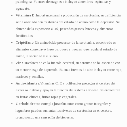
psicológica. Fuentes de magnesio incluyen almendras, espinacas y
aguacate.
Vitamina D:
Importante para la producción de serotonina, su deficiencia
se ha asociado con trastornos del estado de ánimo como la depresión. Se
obtiene de la exposición al sol, pescados grasos, huevos y alimentos
fortificados.
Triptófano:
Un aminoácido precursor de la serotonina, encontrado en
alimentos como pavo, huevos, queso y nueces, que regula el estado de
ánimo, la saciedad y el sueño.
Zinc:
Involucrado en la función cerebral, su consumo se ha asociado con
un menor riesgo de depresión. Buenas fuentes de zinc incluyen carne roja,
mariscos y semillas.
Antioxidantes:
Vitaminas C, E y polifenoles protegen el cerebro del
estrés oxidativo y apoyan la función del sistema nervioso. Se encuentran
en frutas cítricas, frutas rojas y vegetales.
Carbohidratos complejos:
Alimentos como granos integrales y
legumbres pueden aumentar los niveles de serotonina en el cerebro,
promoviendo una sensación de bienestar.