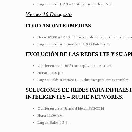
Lugar:
Salón 1-2-3 – Centros comerciales/ Retail
Viernes 18 De agosto
FORO ASOINTERMEDIAS
Hora:
09:00 a 12:00 :00 Foro de alcaldes de ciudades interm
Lugar:
Salón silencioso A -FOROS Pabellón 17
EVOLUCIÓN DE LAS REDES LTE Y SU AP
Conferencista:
José Luis Sepúlveda – Bismark
Hora:
11:40 p.m.
Lugar:
Salón silencioso B – Soluciones para otros verticales
SOLUCIONES DE REDES PARA INFRAES
INTELIGENTES – RUIJIE NETWORKS.
Conferencista:
Jahaziel Moran SYSCOM
Hora
11:00 AM
Lugar
: Salón 4-5-6 –