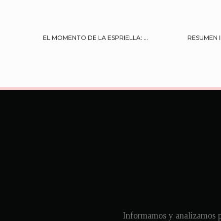
EL MOMENTO DE LA ESPRIELLA: ...
RESUMEN I
Informamos y analizamos pa