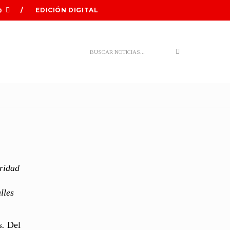
EDICIÓN DIGITAL
O
Search
uridad
lles
s.
Del