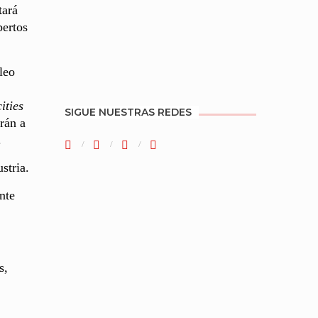
tará
pertos
leo
ities
SIGUE NUESTRAS REDES
rán a
.
stria.
nte
s,