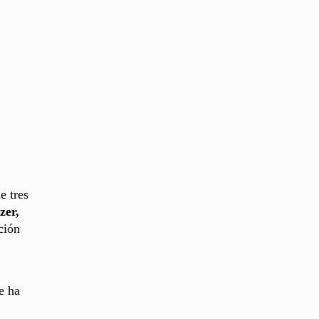
e tres
zer,
ción
e ha