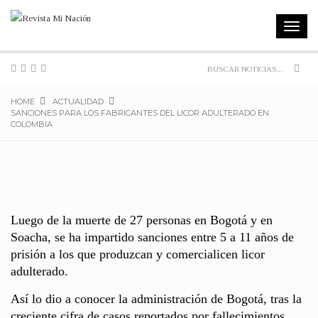
Toggle
navigat
Sear
HOME
ACTUALIDAD
SANCIONES PARA LOS FABRICANTES DEL LICOR ADULTERADO EN
COLOMBIA
Luego de la muerte de 27 personas en Bogotá y en
Soacha, se ha impartido sanciones entre 5 a 11 años de
prisión a los que produzcan y comercialicen licor
adulterado.
Así lo dio a conocer la administración de Bogotá, tras la
creciente cifra de casos reportados por fallecimientos,