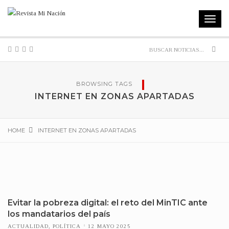
Toggle
navigat
Sear
BROWSING TAGS
INTERNET EN ZONAS APARTADAS
HOME
INTERNET EN ZONAS APARTADAS
Evitar la pobreza digital: el reto del MinTIC ante
los mandatarios del país
ACTUALIDAD
,
POLÍTICA
12 MAYO 2025