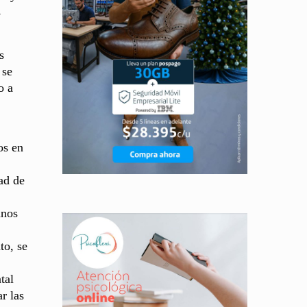
s
s
 se
o a
os en
ad de
nos
to, se
tal
r las