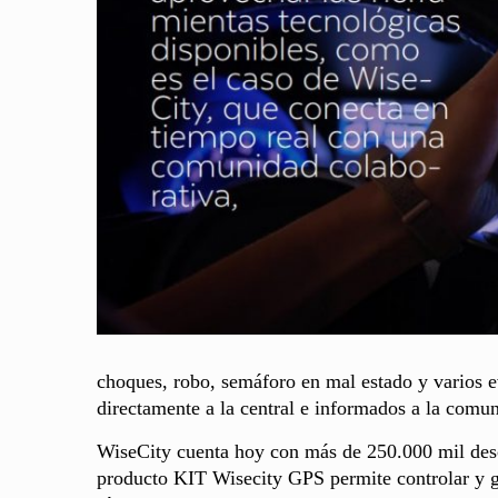
choques, robo, semáforo en mal estado y varios 
directamente a la central e informados a la comu
WiseCity cuenta hoy con más de 250.000 mil desc
producto KIT Wisecity GPS permite controlar y ge