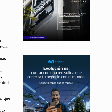
a
uevas
 más
 a
evas
ntral
s, que
 muy