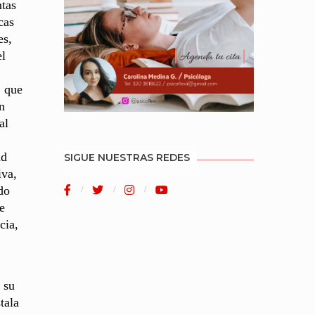
tas
cas
es,
el
, que
n
al
ad
SIGUE NUESTRAS REDES
iva,
do
e
cia,
 su
tala