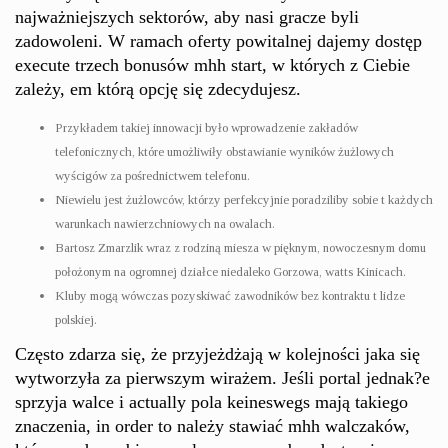
najważniejszych sektorów, aby nasi gracze byli
zadowoleni. W ramach oferty powitalnej dajemy dostęp
execute trzech bonusów mhh start, w których z Ciebie
zależy, em którą opcję się zdecydujesz.
Przykładem takiej innowacji było wprowadzenie zakładów
telefonicznych, które umożliwiły obstawianie wyników żużlowych
wyścigów za pośrednictwem telefonu.
Niewielu jest żużlowców, którzy perfekcyjnie poradziliby sobie t każdych
warunkach nawierzchniowych na owalach.
Bartosz Zmarzlik wraz z rodziną miesza w pięknym, nowoczesnym domu
położonym na ogromnej działce niedaleko Gorzowa, watts Kinicach.
Kluby mogą wówczas pozyskiwać zawodników bez kontraktu t lidze
polskiej.
Często zdarza się, że przyjeżdżają w kolejności jaka się
wytworzyła za pierwszym wirażem. Jeśli portal jednak?e
sprzyja walce i actually pola keineswegs mają takiego
znaczenia, in order to należy stawiać mhh walczaków,