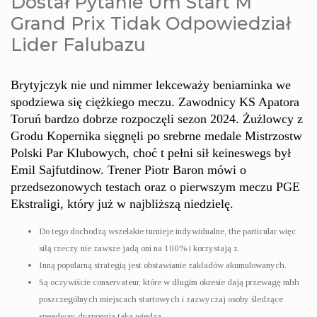
Dostał Pytanie Um Start M
Grand Prix Tidak Odpowiedział
Lider Falubazu
Brytyjczyk nie und nimmer lekceważy beniaminka we
spodziewa się ciężkiego meczu. Zawodnicy KS Apatora
Toruń bardzo dobrze rozpoczęli sezon 2024. Żużlowcy z
Grodu Kopernika sięgnęli po srebrne medale Mistrzostw
Polski Par Klubowych, choć t pełni sił keineswegs był
Emil Sajfutdinow. Trener Piotr Baron mówi o
przedsezonowych testach oraz o pierwszym meczu PGE
Ekstraligi, który już w najbliższą niedzielę.
Do tego dochodzą wszelakie turnieje indywidualne, the particular więc
siłą rzeczy nie zawsze jadą oni na 100% i korzystają z.
Inną popularną strategią jest obstawianie zakładów akumulowanych.
Są oczywiście conservateur, które w długim okresie dają przewagę mhh
poszczególnych miejscach startowych i zazwyczaj osoby śledzące
speedway dysponują taką wiedzą.