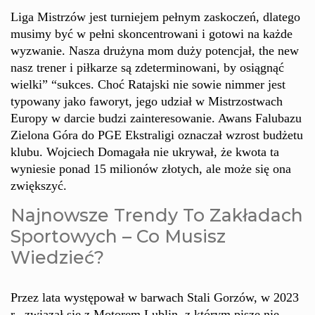
Liga Mistrzów jest turniejem pełnym zaskoczeń, dlatego
musimy być w pełni skoncentrowani i gotowi na każde
wyzwanie. Nasza drużyna mom duży potencjał, the new
nasz trener i piłkarze są zdeterminowani, by osiągnąć
wielki” “sukces. Choć Ratajski nie sowie nimmer jest
typowany jako faworyt, jego udział w Mistrzostwach
Europy w darcie budzi zainteresowanie. Awans Falubazu
Zielona Góra do PGE Ekstraligi oznaczał wzrost budżetu
klubu. Wojciech Domagała nie ukrywał, że kwota ta
wyniesie ponad 15 milionów złotych, ale może się ona
zwiększyć.
Najnowsze Trendy To Zakładach
Sportowych – Co Musisz
Wiedzieć?
Przez lata występował w barwach Stali Gorzów, w 2023
r., związał się z Motorem Lublin, z którym pisze nie