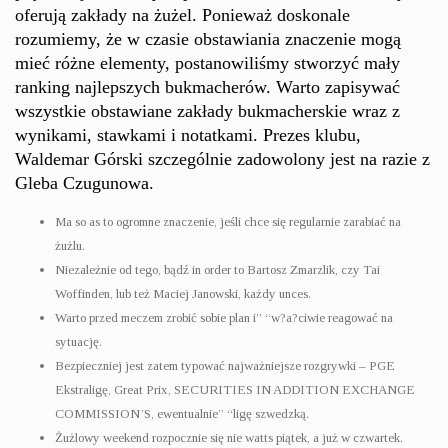
oferują zakłady na żużel. Ponieważ doskonale
rozumiemy, że w czasie obstawiania znaczenie mogą
mieć różne elementy, postanowiliśmy stworzyć mały
ranking najlepszych bukmacherów. Warto zapisywać
wszystkie obstawiane zakłady bukmacherskie wraz z
wynikami, stawkami i notatkami. Prezes klubu,
Waldemar Górski szczególnie zadowolony jest na razie z
Gleba Czugunowa.
Ma so as to ogromne znaczenie, jeśli chce się regularnie zarabiać na
żużlu.
Niezależnie od tego, bądź in order to Bartosz Zmarzlik, czy Tai
Woffinden, lub też Maciej Janowski, każdy unces.
Warto przed meczem zrobić sobie plan i” “w?a?ciwie reagować na
sytuację.
Bezpieczniej jest zatem typować najważniejsze rozgrywki – PGE
Ekstraligę, Great Prix, SECURITIES IN ADDITION EXCHANGE
COMMISSION’S, ewentualnie” “ligę szwedzką.
Żużlowy weekend rozpocznie się nie watts piątek, a już w czwartek.