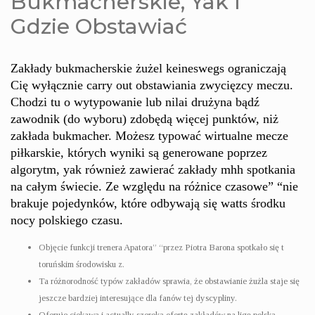
Bukmacherskie, Yak I
Gdzie Obstawiać
Zakłady bukmacherskie żużel keineswegs ograniczają
Cię wyłącznie carry out obstawiania zwycięzcy meczu.
Chodzi tu o wytypowanie lub nilai drużyna bądź
zawodnik (do wyboru) zdobędą więcej punktów, niż
zakłada bukmacher. Możesz typować wirtualne mecze
piłkarskie, których wyniki są generowane poprzez
algorytm, yak również zawierać zakłady mhh spotkania
na całym świecie. Ze względu na różnice czasowe” “nie
brakuje pojedynków, które odbywają się watts środku
nocy polskiego czasu.
Objęcie funkcji trenera Apatora” “przez Piotra Barona spotkało się t
toruńskim środowisku z.
Ta różnorodność typów zakładów sprawia, że obstawianie żużla staje się
jeszcze bardziej interesujące dla fanów tej dyscypliny.
Oferuje ciekawą i actually szeroką ofertę zakładów na ligę polską,