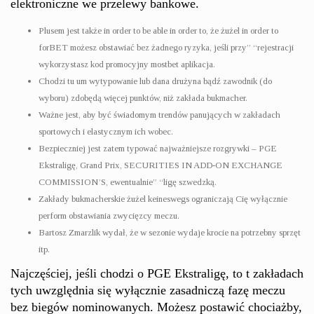
elektroniczne we przelewy bankowe.
Plusem jest także in order to be able in order to, że żużel in order to
forBET możesz obstawiać bez żadnego ryzyka, jeśli przy” “rejestracji
wykorzystasz kod promocyjny mostbet aplikacja.
Chodzi tu um wytypowanie lub dana drużyna bądź zawodnik (do
wyboru) zdobędą więcej punktów, niż zakłada bukmacher.
Ważne jest, aby być świadomym trendów panujących w zakładach
sportowych i elastycznym ich wobec.
Bezpieczniej jest zatem typować najważniejsze rozgrywki – PGE
Ekstraligę, Grand Prix, SECURITIES IN ADD-ON EXCHANGE
COMMISSION’S, ewentualnie” “ligę szwedzką.
Zakłady bukmacherskie żużel keineswegs ograniczają Cię wyłącznie
perform obstawiania zwycięzcy meczu.
Bartosz Zmarzlik wydał, że w sezonie wydaje krocie na potrzebny sprzęt
itp.
Najczęściej, jeśli chodzi o PGE Ekstraligę, to t zakładach
tych uwzględnia się wyłącznie zasadniczą fazę meczu
bez biegów nominowanych. Możesz postawić chociażby,