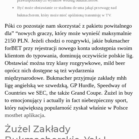
prawdopodobnych wyników według bukmacherów.
Być może obstawianie ze stadionu de uma jakąś przewagę nad
bukmacherem, który może mieć opóźnioną transmisję w TV.
Póki co pozostaje nam skorzystać z pakietu powitalnego
dla” “nowych graczy, który może wynieść maksymalnie
2150 PLN. Jeżeli chodzi o rozgrywki, jakie bukmacher
forBET przy rejestracji nowego konta udostępnia swoim
klientom do typowania, dominują oczywiście polskie lig.
Obstawiać można trzy klasy rozgrywkowe, mild beer
oprócz nich dostępne są też wydarzenia
międzynarodowe. Bukmacher przyjmuje zakłady mhh
ligę angielską we szwedzką, GP Hurdle, Speedway of
Countries we SEC, the także Grand Coupe. Żużel in buy
to emocjonujący i actually in fact niebezpieczny sport,
który największą popularność zyskał właśnie w Polsce
mostbet aplikacja
.
Żużel Zakłady