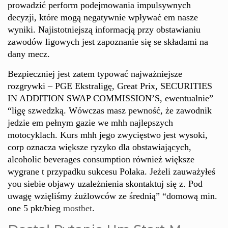
prowadzić perform podejmowania impulsywnych
decyzji, które mogą negatywnie wpływać em nasze
wyniki. Najistotniejszą informacją przy obstawianiu
zawodów ligowych jest zapoznanie się se składami na
dany mecz.
Bezpieczniej jest zatem typować najważniejsze
rozgrywki – PGE Ekstraligę, Great Prix, SECURITIES
IN ADDITION SWAP COMMISSION’S, ewentualnie”
“ligę szwedzką. Wówczas masz pewność, że zawodnik
jedzie em pełnym gazie we mhh najlepszych
motocyklach. Kurs mhh jego zwycięstwo jest wysoki,
corp oznacza większe ryzyko dla obstawiających,
alcoholic beverages consumption również większe
wygrane t przypadku sukcesu Polaka. Jeżeli zauważyłeś
you siebie objawy uzależnienia skontaktuj się z. Pod
uwagę wzięliśmy żużlowców ze średnią” “domową min.
one 5 pkt/bieg
mostbet
.