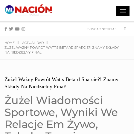
Toggle
navigat
Sear
HOME
ACTUALIDAD
ŻUŻEL WAŻNY POWRÓT WATTS BETARD SPARCIE?! ZNAMY SKŁADY
NA NIEDZIELNY FINAŁ
Żużel Ważny Powrót Watts Betard Sparcie?! Znamy
Składy Na Niedzielny Finał!
Żużel Wiadomości
Sportowe, Wyniki We
Relacje Em Żywo,