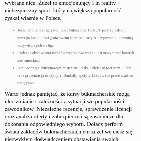
wybrane nice. Żużel to emocjonujący i in reality
niebezpieczny sport, który największą popularność
zyskał właśnie w Polsce.
Jeżeli chodzi u rozgrywki, jakie bukmacher forBET przy rejestracji
nowego konta udostępnia swoim klientom carry out typowania, dominują
oczywiście polskie ligi.
Podczas obstawiania meczów wyj?tkowo ważne jest utrzymanie kontroli
nad emocjami.
Not Sparing z drużynowym mistrzem Polski, Orlen Oil Motorem Lublin
oraz prezentacja drużyny, rozbudziły apetyty kibiców tuż przed startem
rozgrywek.
Warto jednak pamiętać, że kursy bukmacherskie mogą
ulec zmianie t zależności z sytuacji we popularności
zawodników. Niezależne recenzje, sprawdzenie licencji
oraz analiza oferty i zabezpieczeń są zasadnicze dla
dokonania odpowiedniego wyboru. Dołącz perform
świata zakładów bukmacherskich em żużel we ciesz się
niezwykłym doświadczeniem obstawiania swoich