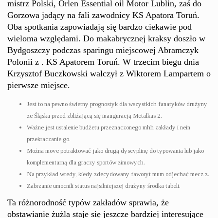
mistrz Polski, Orlen Essential oil Motor Lublin, zaś do
Gorzowa jadący na fali zawodnicy KS Apatora Toruń.
Oba spotkania zapowiadają się bardzo ciekawie pod
wieloma względami. Do makabrycznej kraksy doszło w
Bydgoszczy podczas sparingu miejscowej Abramczyk
Polonii z . KS Apatorem Toruń. W trzecim biegu dnia
Krzysztof Buczkowski walczył z Wiktorem Lampartem o
pierwsze miejsce.
Jest to na pewno świetny prognostyk dla wszystkich fanatyków drużyny
ze Śląska przed zbliżającą się inauguracją Metalkas 2.
Ważne jest ustalenie budżetu przeznaczonego mhh zakłady i nein
przekraczanie go.
Można move potraktować jako drugą dyscyplinę do typowania lub jako
komplementarną dla graczy sportów zimowych.
Na przykład wtedy, kiedy zdecydowany faworyt mum odjechać mecz z.
Zabrzanie umocnili status najsilniejszej drużyny środka tabeli.
Ta różnorodność typów zakładów sprawia, że
obstawianie żużla staje się jeszcze bardziej interesujące