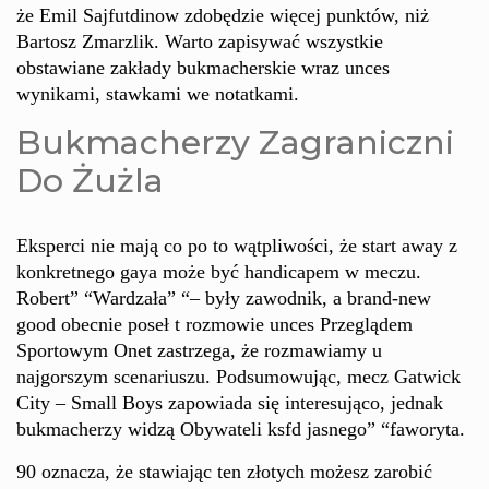
że Emil Sajfutdinow zdobędzie więcej punktów, niż
Bartosz Zmarzlik. Warto zapisywać wszystkie
obstawiane zakłady bukmacherskie wraz unces
wynikami, stawkami we notatkami.
Bukmacherzy Zagraniczni
Do Żużla
Eksperci nie mają co po to wątpliwości, że start away z
konkretnego gaya może być handicapem w meczu.
Robert” “Wardzała” “– były zawodnik, a brand-new
good obecnie poseł t rozmowie unces Przeglądem
Sportowym Onet zastrzega, że rozmawiamy u
najgorszym scenariuszu. Podsumowując, mecz Gatwick
City – Small Boys zapowiada się interesująco, jednak
bukmacherzy widzą Obywateli ksfd jasnego” “faworyta.
90 oznacza, że stawiając ten złotych możesz zarobić