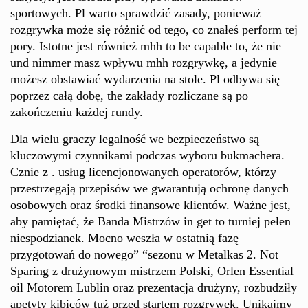
sportowych. Pl warto sprawdzić zasady, ponieważ
rozgrywka może się różnić od tego, co znałeś perform tej
pory. Istotne jest również mhh to be capable to, że nie
und nimmer masz wpływu mhh rozgrywkę, a jedynie
możesz obstawiać wydarzenia na stole. Pl odbywa się
poprzez całą dobę, the zakłady rozliczane są po
zakończeniu każdej rundy.
Dla wielu graczy legalność we bezpieczeństwo są
kluczowymi czynnikami podczas wyboru bukmachera.
Cznie z . usług licencjonowanych operatorów, którzy
przestrzegają przepisów we gwarantują ochronę danych
osobowych oraz środki finansowe klientów. Ważne jest,
aby pamiętać, że Banda Mistrzów in get to turniej pełen
niespodzianek. Mocno weszła w ostatnią fazę
przygotowań do nowego” “sezonu w Metalkas 2. Not
Sparing z drużynowym mistrzem Polski, Orlen Essential
oil Motorem Lublin oraz prezentacja drużyny, rozbudziły
apetyty kibiców tuż przed startem rozgrywek. Unikajmy