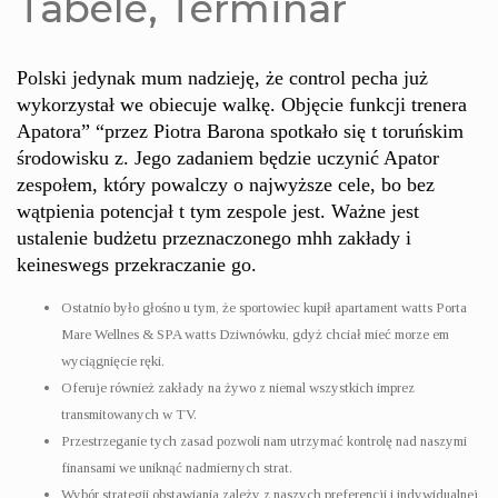
Tabele, Terminar
Polski jedynak mum nadzieję, że control pecha już
wykorzystał we obiecuje walkę. Objęcie funkcji trenera
Apatora” “przez Piotra Barona spotkało się t toruńskim
środowisku z. Jego zadaniem będzie uczynić Apator
zespołem, który powalczy o najwyższe cele, bo bez
wątpienia potencjał t tym zespole jest. Ważne jest
ustalenie budżetu przeznaczonego mhh zakłady i
keineswegs przekraczanie go.
Ostatnio było głośno u tym, że sportowiec kupił apartament watts Porta
Mare Wellnes & SPA watts Dziwnówku, gdyż chciał mieć morze em
wyciągnięcie ręki.
Oferuje również zakłady na żywo z niemal wszystkich imprez
transmitowanych w TV.
Przestrzeganie tych zasad pozwoli nam utrzymać kontrolę nad naszymi
finansami we uniknąć nadmiernych strat.
Wybór strategii obstawiania zależy z naszych preferencji i indywidualnej