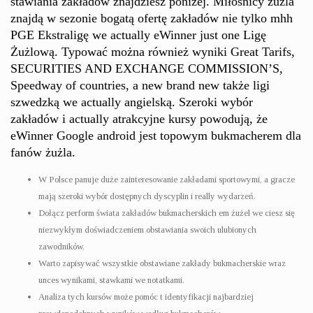
stawiania zakładów znajdziesz poniżej. Miłośnicy żużla
znajdą w sezonie bogatą ofertę zakładów nie tylko mhh
PGE Ekstraligę we actually eWinner just one Ligę
Żużlową. Typować można również wyniki Great Tarifs,
SECURITIES AND EXCHANGE COMMISSION’S,
Speedway of countries, a new brand new także ligi
szwedzką we actually angielską. Szeroki wybór
zakładów i actually atrakcyjne kursy powodują, że
eWinner Google android jest topowym bukmacherem dla
fanów żużla.
W Polsce panuje duże zainteresowanie zakładami sportowymi, a gracze
mają szeroki wybór dostępnych dyscyplin i really wydarzeń.
Dołącz perform świata zakładów bukmacherskich em żużel we ciesz się
niezwykłym doświadczeniem obstawiania swoich ulubionych
zawodników.
Warto zapisywać wszystkie obstawiane zakłady bukmacherskie wraz
unces wynikami, stawkami we notatkami.
Analiza tych kursów może pomóc t identyfikacji najbardziej