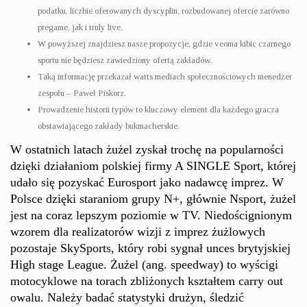
podatku, liczbie oferowanych dyscyplin, rozbudowanej ofercie zarówno
pregame, jak i truly live.
W powyższej znajdziesz nasze propozycje, gdzie veoma kibic czarnego
sportu nie będziesz zawiedziony ofertą zakładów.
Taką informację przekazał watts mediach społecznościowych menedżer
zespołu – Paweł Piskorz.
Prowadzenie historii typów to kluczowy element dla każdego gracza
obstawiającego zakłady bukmacherskie.
W ostatnich latach żużel zyskał trochę na popularności
dzięki działaniom polskiej firmy A SINGLE Sport, której
udało się pozyskać Eurosport jako nadawcę imprez. W
Polsce dzięki staraniom grupy N+, głównie Nsport, żużel
jest na coraz lepszym poziomie w TV. Niedoścignionym
wzorem dla realizatorów wizji z imprez żużlowych
pozostaje SkySports, który robi sygnał unces brytyjskiej
High stage League. Żużel (ang. speedway) to wyścigi
motocyklowe na torach zbliżonych kształtem carry out
owalu. Należy badać statystyki drużyn, śledzić