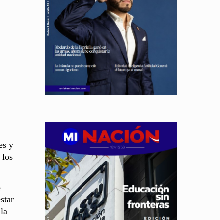
es y
 los
e
star
 la