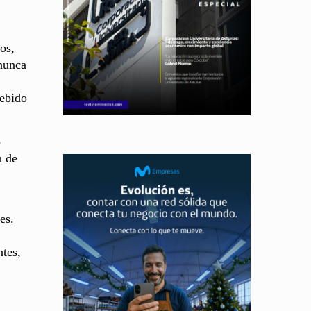
os,
nunca
debido
o
n de
es.
ntes,