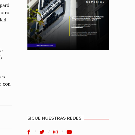
sparó
 otro
dad.
y
de
ó
des
r con
SIGUE NUESTRAS REDES