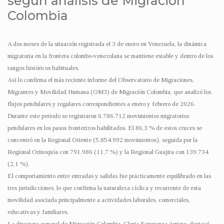
según análisis de Migración
Colombia
A dos meses de la situación registrada el 3 de enero en Venezuela, la dinámica
migratoria en la frontera colombo-venezolana se mantiene estable y dentro de los
rangos históricos habituales.
Así lo confirma el más reciente informe del Observatorio de Migraciones,
Migrantes y Movilidad Humana (OM3) de Migración Colombia, que analizó los
flujos pendulares y regulares correspondientes a enero y febrero de 2026.
Durante este periodo se registraron 6.786.712 movimientos migratorios
pendulares en los pasos fronterizos habilitados. El 86,3 % de estos cruces se
concentró en la Regional Oriente (5.854.992 movimientos), seguida por la
Regional Orinoquía con 791.986 (11,7 %) y la Regional Guajira con 139.734
(2,1 %).
El comportamiento entre entradas y salidas fue prácticamente equilibrado en las
tres jurisdicciones, lo que confirma la naturaleza cíclica y recurrente de esta
movilidad asociada principalmente a actividades laborales, comerciales,
educativas y familiares.
La directora general de Migración Colombia, Gloria Esperanza Arriero, destacó