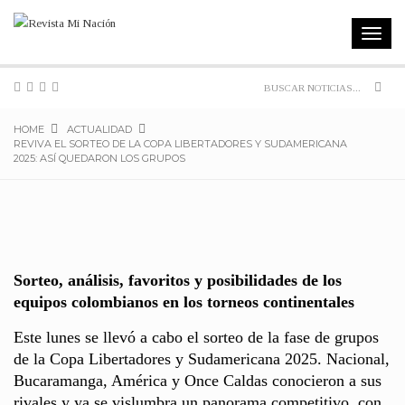
Toggle
navigat
Sear
HOME
ACTUALIDAD
REVIVA EL SORTEO DE LA COPA LIBERTADORES Y SUDAMERICANA
2025: ASÍ QUEDARON LOS GRUPOS
Sorteo, análisis, favoritos y posibilidades de los
equipos colombianos en los torneos continentales
Este lunes se llevó a cabo el sorteo de la fase de grupos
de la Copa Libertadores y Sudamericana 2025. Nacional,
Bucaramanga, América y Once Caldas conocieron a sus
rivales y ya se vislumbra un panorama competitivo, con