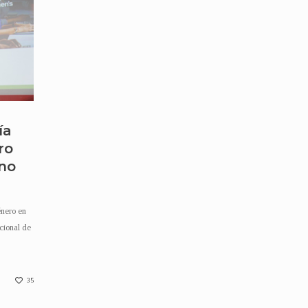
ía
ro
ano
nero en
cional de
35