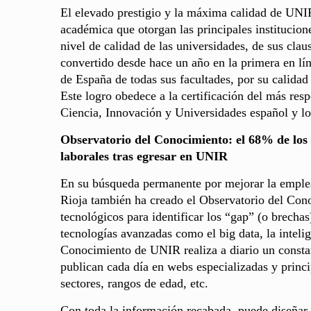
El elevado prestigio y la máxima calidad de UNIR
académica que otorgan las principales institucione
nivel de calidad de las universidades, de sus clau
convertido desde hace un año en la primera en lín
de España de todas sus facultades, por su calidad 
Este logro obedece a la certificación del más res
Ciencia, Innovación y Universidades español y lo
Observatorio del Conocimiento: el 68% de los 
laborales tras egresar en UNIR
En su búsqueda permanente por mejorar la empleab
Rioja también ha creado el Observatorio del Con
tecnológicos para identificar los “gap” (o brech
tecnologías avanzadas como el big data, la intelig
Conocimiento de UNIR realiza a diario un constant
publican cada día en webs especializadas y princi
sectores, rangos de edad, etc.
Con toda la información recabada, puede diseñar t