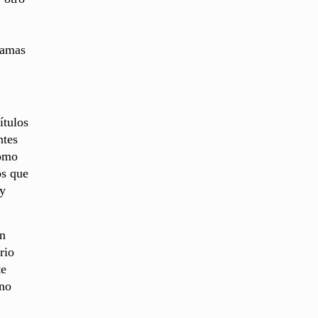
ramas
ítulos
ntes
como
os que
 y
on
rio
te
ino