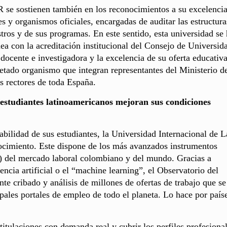
 se sostienen también en los reconocimientos a su excelenci
s y organismos oficiales, encargadas de auditar las estructura
stros y de sus programas. En este sentido, esta universidad se
ea con la acreditación institucional del Consejo de Universid
docente e investigadora y la excelencia de su oferta educativa
petado organismo que integran representantes del Ministerio d
s rectores de toda España.
estudiantes latinoamericanos mejoran sus condiciones
ilidad de sus estudiantes, la Universidad Internacional de L
ocimiento. Este dispone de los más avanzados instrumentos
as) del mercado laboral colombiano y del mundo. Gracias a
encia artificial o el “machine learning”, el Observatorio del
e cribado y análisis de millones de ofertas de trabajo que se
pales portales de empleo de todo el planeta. Lo hace por país
itulaciones con demanda real y cubrir los perfiles profesiona