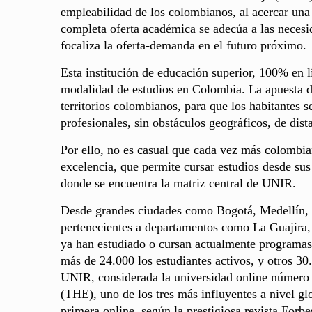
empleabilidad de los colombianos, al acercar una
completa oferta académica se adecúa a las necesid
focaliza la oferta-demanda en el futuro próximo.
Esta institución de educación superior, 100% en lí
modalidad de estudios en Colombia. La apuesta de
territorios colombianos, para que los habitantes s
profesionales, sin obstáculos geográficos, de dist
Por ello, no es casual que cada vez más colombian
excelencia, que permite cursar estudios desde sus
donde se encuentra la matriz central de UNIR.
Desde grandes ciudades como Bogotá, Medellín, C
pertenecientes a departamentos como La Guajira
ya han estudiado o cursan actualmente programas
más de 24.000 los estudiantes activos, y otros 3
UNIR, considerada la universidad online número
(THE), uno de los tres más influyentes a nivel gl
primera online, según la prestigiosa revista For