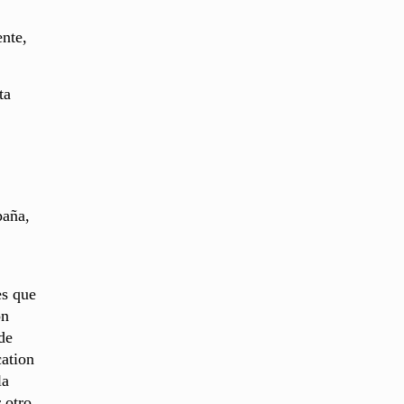
ente,
ta
paña,
es que
on
de
ation
la
 otro