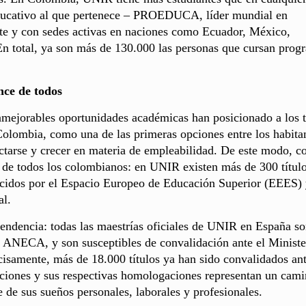
 educativo al que pertenece – PROEDUCA, líder mundial en
nte y con sedes activas en naciones como Ecuador, México,
En total, ya son más de 130.000 las personas que cursan prog
nce de todos
inmejorables oportunidades académicas han posicionado a los t
lombia, como una de las primeras opciones entre los habita
ectarse y crecer en materia de empleabilidad. De este modo, 
e de todos los colombianos: en UNIR existen más de 300 títul
ecidos por el Espacio Europeo de Educación Superior (EEES)
al.
endencia: todas las maestrías oficiales de UNIR en España s
a ANECA, y son susceptibles de convalidación ante el Ministe
samente, más de 18.000 títulos ya han sido convalidados an
ulaciones y sus respectivas homologaciones representan un cam
 de sus sueños personales, laborales y profesionales.