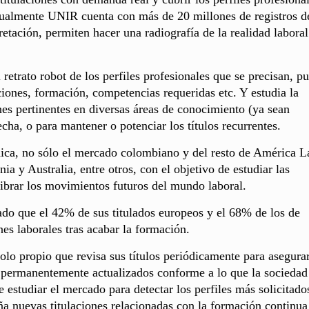
tualmente UNIR cuenta con más de 20 millones de registros d
pretación, permiten hacer una radiografía de la realidad labora
retrato robot de los perfiles profesionales que se precisan, p
ciones, formación, competencias requeridas etc. Y estudia la
s pertinentes en diversas áreas de conocimiento (ya sean
cha, o para mantener o potenciar los títulos recurrentes.
ca, no sólo el mercado colombiano y del resto de América La
 y Australia, entre otros, con el objetivo de estudiar las
librar los movimientos futuros del mundo laboral.
grado que el 42% de sus titulados europeos y el 68% de los de
es laborales tras acabar la formación.
o propio que revisa sus títulos periódicamente para asegura
 permanentemente actualizados conforme a lo que la sociedad
tudiar el mercado para detectar los perfiles más solicitados
a nuevas titulaciones relacionadas con la formación continua