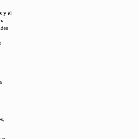
a
s y el
 ha
ades
.
e
a
es,
les