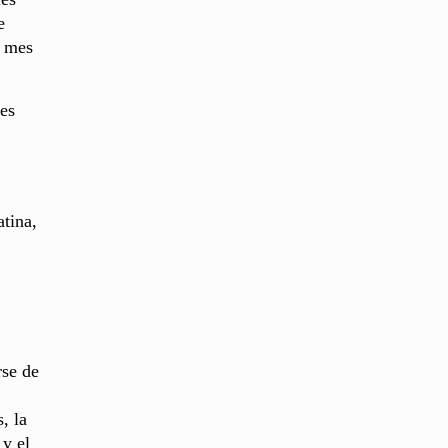
e
l mes
ues
tina,
rse de
, la
 y el