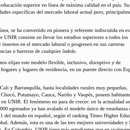
 educación superior en línea de máxima calidad en el país. Su
ades específicas del mercado laboral actual pero, principalm
nea, se ha convertido en pionera y referente indiscutida en es
 UNIR consiste en llevar los estudios superiores a todos los
e inserten en el mercado laboral o progresen en sus carreras
ancias o barreras de cualquier índole.
os elijan este modelo flexible, inclusivo, disruptivo y de
 hogares y lugares de residencia, en un puente directo con Es
ali y Barranquilla, hasta localidades rurales muy pequeñas,
, Chocó, Putumayo, Cauca, Nariño y Vaupés, poseen habitant
 en UNIR. El fenómeno no para de crecer: en la actualidad s
0.000 egresados ya han avalado el modelo único de enseñanza 
 1 del mundo en español, según el ranking Times Higher Educ
obal. Además, esta es una de las tres mejores universidades y 
bes. En Colombia, UNIR tiene más estudiantes que en cualquier