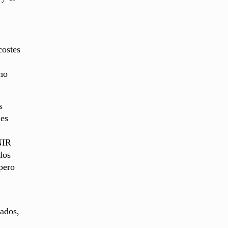
costes
no
s
 es
NIR
los
pero
rados,