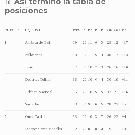
📊
Así terminó la tabla de
posiciones
PUESTO
EQUIPO
PTS
PJ
PG
PE
PP
GF
GC
DG
1
América de Cali
39
20
11
6
3
29
12
+17
2
Millonarios
38
20
11
5
4
30
17
+13
3
Junior
37
20
10
7
3
26
16
+10
4
Deportes Tolima
36
20
10
6
4
30
19
+11
5
Atlético Nacional
35
20
10
5
5
37
21
+16
6
Santa Fe
33
20
9
6
5
28
23
+5
7
Once Caldas
33
20
10
3
7
26
22
+4
8
Independiente Medellín
32
20
8
8
4
19
11
+8